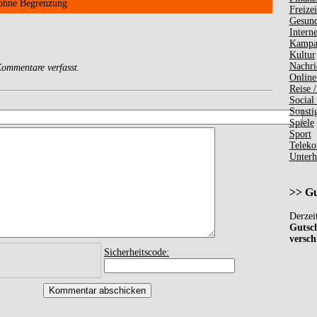
 ohne Begrenzung
Freizei
Gesund
Interne
Kampa
Kultur
Nachri
ommentare verfasst.
Online
Reise /
Social
Sonsti
Spiele
Sport
Teleko
Unterh
>> Gut
Derzei
Gutsch
versch
Sicherheitscode: