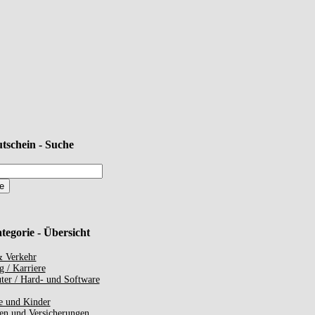
tschein - Suche
tegorie - Übersicht
 Verkehr
g / Karriere
er / Hard- und Software
e und Kinder
en und Versicherungen