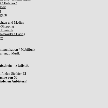
t / Hobbies /
heit
t
gnen
chten und Medien
-Shopping
 Touristik
 Networks / Dating
ges
mmunikation / Mobilfunk
altung / Musik
schein - Statistik
t finden Sie hier
93
eine von 58
iedenen Anbietern!