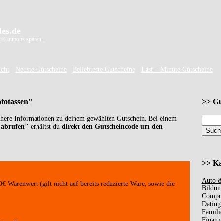
es.de
d Coupons sparen -
icht
Neuste Gutscheine
Beliebteste Gutscheine
Last – Minute Gutscheine
ototassen"
>> Gu
ähere Informationen zu deinem gewählten Gutschein. Bei einem
 abrufen"
erhältst du
direkt den Gutscheincode um den
>> Ka
Auto &
€ Warenwert (gilt nicht auf bereits reduzierte Ware, sowie die
Bildun
Comput
Dating
Famili
Finanz