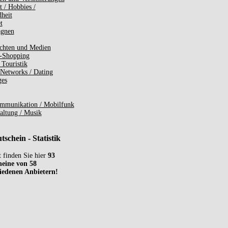
t / Hobbies /
heit
t
gnen
chten und Medien
-Shopping
 Touristik
 Networks / Dating
ges
mmunikation / Mobilfunk
altung / Musik
schein - Statistik
t finden Sie hier
93
eine von 58
iedenen Anbietern!