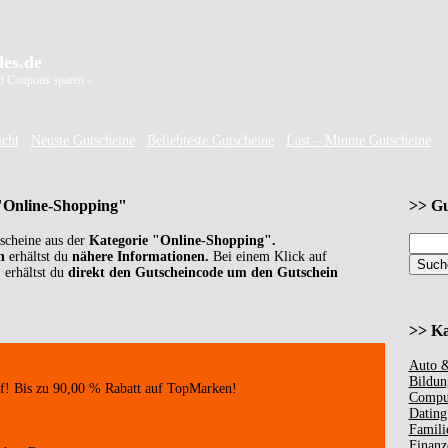
es.de
d Coupons sparen -
icht
Neuste Gutscheine
Beliebteste Gutscheine
Last – Minute Gutscheine
 "Online-Shopping"
>> Gu
tscheine aus der
Kategorie "Online-Shopping".
n
erhältst du
nähere Informationen.
Bei einem Klick auf
"
erhältst du
direkt den Gutscheincode um den Gutschein
>> Ka
Auto &
Bildun
f! Bis zu 90,00 % Rabatt auf TopMarken!
Comput
Dating
Famili
Finanz