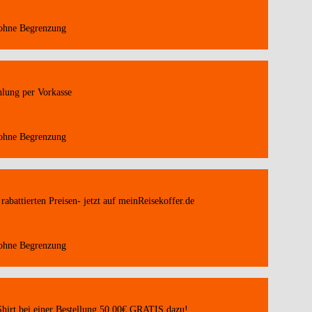
 ohne Begrenzung
lung per Vorkasse
 ohne Begrenzung
rabattierten Preisen- jetzt auf meinReisekoffer.de
 ohne Begrenzung
hirt bei einer Bestellung 50,00€ GRATIS dazu!