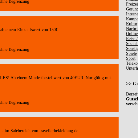
 ohne Begrenzung
Freizei
Gesund
Interne
Kampa
Kultur
Nachri
 ab einem Einkaufswert von 150€
Online
Reise /
Social
Sonsti
 ohne Begrenzung
Spiele
Sport
Teleko
Unterh
LES! Ab einem Mindestbestellwert von 40EUR. Nur gültig mit
>> Gut
Derzei
Gutsch
 ohne Begrenzung
versch
 - im Salebereich von travellerbekleidung.de