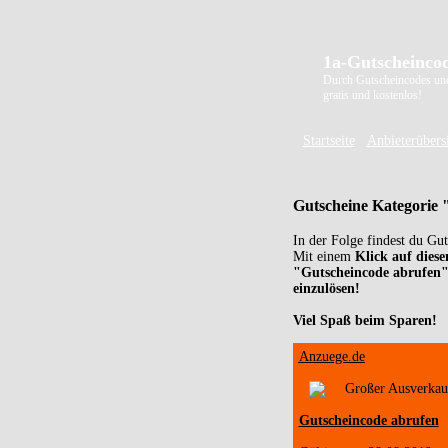
1a-Gutscheincod
Durch Gutscheincodes un
gratis und kostenlos!
Startseite
Anbieterübers
Gutscheine Kategorie
In der Folge findest du Gu
Mit einem
Klick auf diese
"Gutscheincode abrufen
einzulösen!
Viel Spaß beim Sparen!
Anzuege.de
Großer Ausverkau
Gutscheincode abrufen