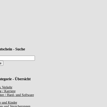
tschein - Suche
tegorie - Übersicht
 Verkehr
g / Karriere
er / Hard- und Software
e und Kinder
en und Versicherungen